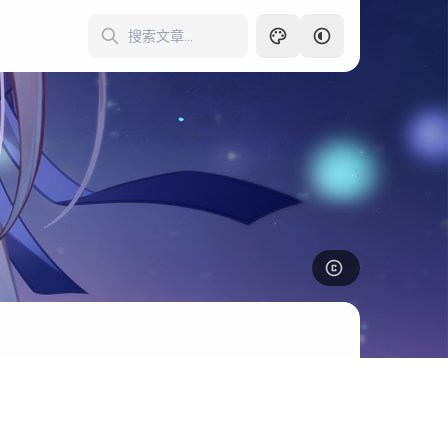
暗色
345
亮色
跟随系统