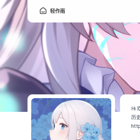
轻作雨
Hi
历
htt