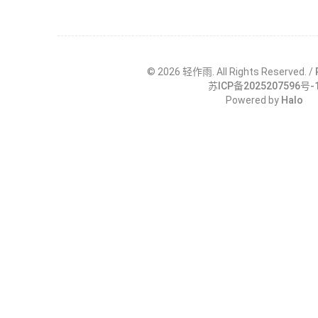
©
2026
轻作雨. All Rights Reserved. /
苏ICP备2025207596号-
Powered by
Halo